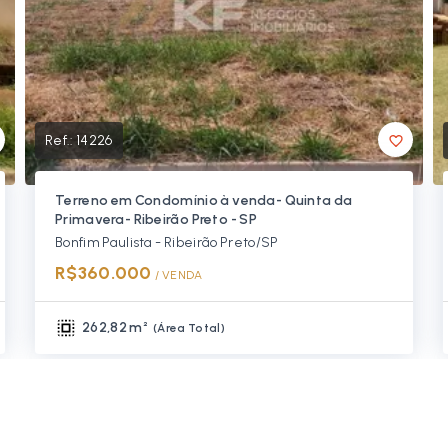
Ref.:
14226
Terreno em Condomínio à venda- Quinta da
Primavera- Ribeirão Preto - SP
Bonfim Paulista - Ribeirão Preto/SP
R$360.000
/ 
VENDA
262,82 m²
(
Área Total
)