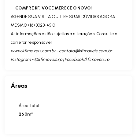
--
COMPRE KF, VOCÊ MERECE O NOVO!
AGENDE SUA VISITA OU TIRE SUAS DÚVIDAS AGORA
MESMO (16) 3023-4510
As informações estão sujeitas a alterações. Consulte o
corretor responsável.
www.kfimoveis.com.br -
contato@kfimoveis.com.br
Instagram - @kfimoveis.rp | Facebook/kfimoveis.rp
Áreas
Área Total:
260m²