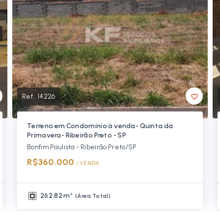
Ref.:
14226
Terreno em Condomínio à venda- Quinta da
Primavera- Ribeirão Preto - SP
Bonfim Paulista - Ribeirão Preto/SP
R$360.000
/ 
VENDA
262,82 m²
(
Área Total
)