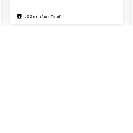
200 m²
(
Área Total
)