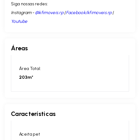
Siga nossas redes:
Instagram -
@kfimoveis.rp
|
Facebook/kfimoveis.rp
|
Youtube
Áreas
Área Total:
203m²
Características
Aceita pet