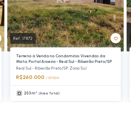
Ref.:
17872
Terreno à Venda no Condomínio Vivendas da
Mata, Portal Aroeira - Real Sul - Ribeirão Preto/SP
Real Sul - Ribeirão Preto/SP, Zona Sul
R$260.000
/ 
VENDA
253 m²
(
Área Total
)