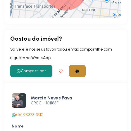
Gostou do imóvel?
Leaflet
Salve ele nos seus favoritos ou então compartilhe com
alguém no WhatsApp:
Compartilhar
Marcio Neves Fava
CRECI -
101183F
(16) 9 9373-3310
Nome