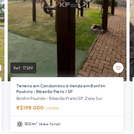
Ref.:
17269
Terreno em Condomínio à Venda em Bonfim
Paulista - Ribeirão Preto / SP
Bonfim Paulista - Ribeirão Preto/SP, Zona Sul
R$198.000
/ 
VENDA
150 m²
(
Área Total
)