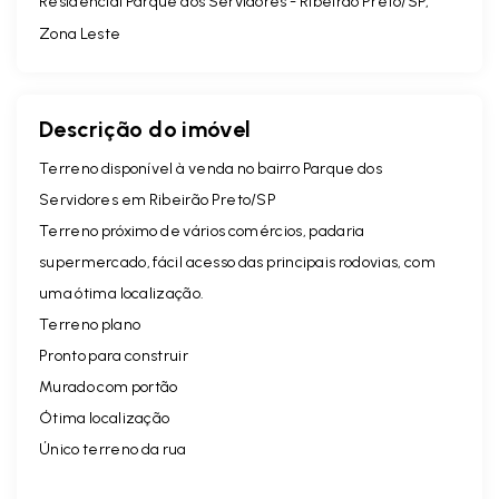
Residencial Parque dos Servidores - Ribeirão Preto/SP,
Zona Leste
Descrição do imóvel
Terreno disponível à venda no bairro Parque dos
Servidores em Ribeirão Preto/SP
Terreno próximo de vários comércios, padaria
supermercado, fácil acesso das principais rodovias, com
uma ótima localização.
Terreno plano
Pronto para construir
Murado com portão
Ótima localização
Único terreno da rua