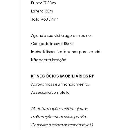
Fundo 17,50m
Lateral 30m
Total 463,57m²
Agende sua visita agora mesmo.
Código do imóvel:18532
Imóvel disponível apenas para venda.
Não aceita locação.
KF NEGÓCIOS IMOBILIÁRIOS RP
Aprovamos seu financiamento.
Assessoria completa
(As informações estão sujeitas
a alterações sem aviso prévio.
Consulte o corretor responsável. )