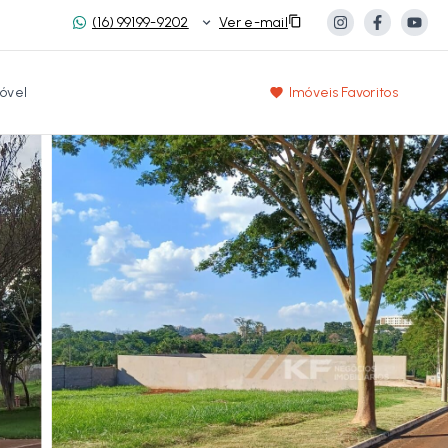
(16) 99199-9202
Ver e-mail
óvel
Imóveis Favoritos