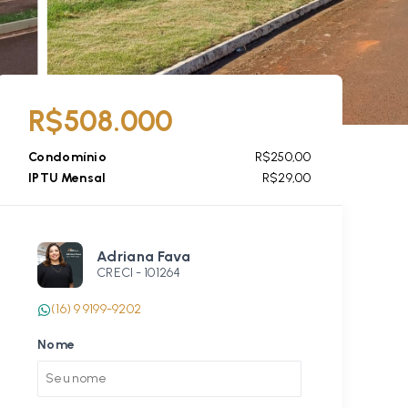
R$508.000
Condomínio
R$250,00
IPTU Mensal
R$29,00
Adriana Fava
CRECI -
101264
(16) 9 9199-9202
Nome