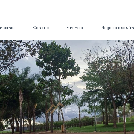
 somos
Contato
Financie
Negocie o seu im