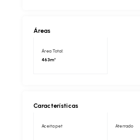
Áreas
Área Total:
463m²
Características
Aceita pet
Aterrado