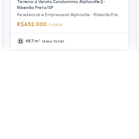
Terreno á Venda Condomínio Alphaville || -
Ribeirão Preto/SP
Residencial e Empresarial Alphaville - Ribeirão Preto/SP, Zona Sul
R$652.000
/ 
VENDA
487 m²
(
Área Total
)