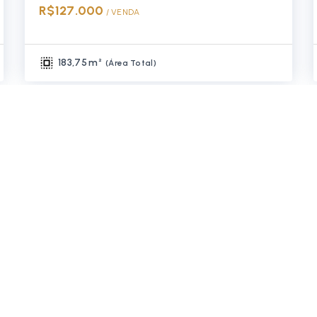
R$127.000
/ 
VENDA
183,75 m²
(
Área Total
)