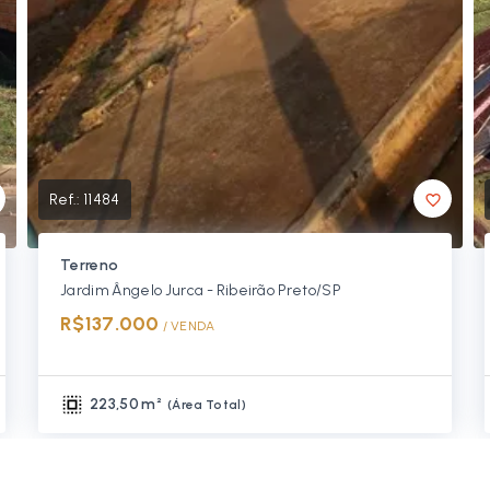
Ref.:
11484
Terreno
Jardim Ângelo Jurca - Ribeirão Preto/SP
R$137.000
/ 
VENDA
223,50 m²
(
Área Total
)