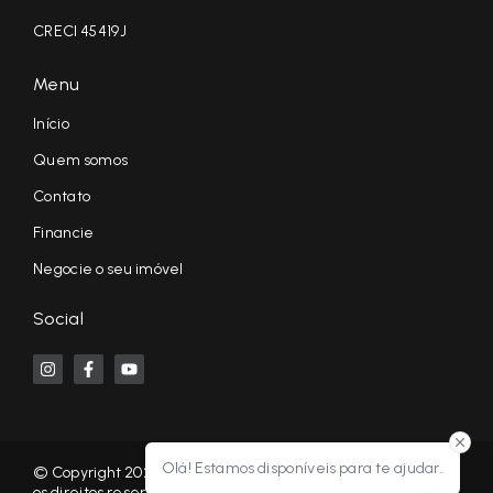
CRECI 45419J
Menu
Início
Quem somos
Contato
Financie
Negocie o seu imóvel
Social
Olá! Estamos disponíveis para te ajudar.
© Copyright 2026 - KF NEGÓCIOS IMOBILIÁRIOS RP - Todos
os direitos reservados