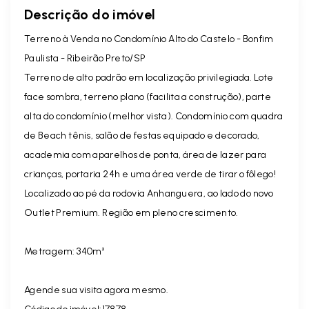
Descrição do imóvel
Terreno à Venda no Condomínio Alto do Castelo - Bonfim
Paulista - Ribeirão Preto/SP
Terreno de alto padrão em localização privilegiada. Lote
face sombra, terreno plano (facilita a construção), parte
alta do condomínio (melhor vista). Condomínio com quadra
de Beach tênis, salão de festas equipado e decorado,
academia com aparelhos de ponta, área de lazer para
crianças, portaria 24h e uma área verde de tirar o fôlego!
Localizado ao pé da rodovia Anhanguera, ao lado do novo
Outlet Premium. Região em pleno crescimento.
Metragem: 340m²
Agende sua visita agora mesmo.