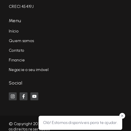
CRECI 45419J
Menu
Início
Quem somos
Contato
Financie
Negocie o seu imóvel
Social
Olá! Estamos disponíveis para te ajudar.
© Copyright 2026 - KF NEGÓCIOS IMOBILIÁRIOS RP - Todos
os direitos reservados