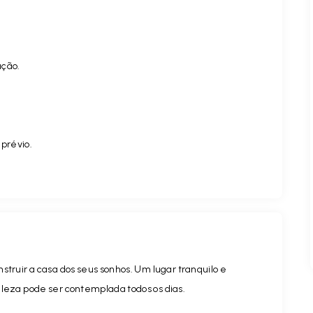
ação.
.
 prévio.
struir a casa dos seus sonhos. Um lugar tranquilo e
eleza pode ser contemplada todos os dias.