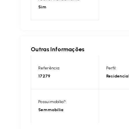
Sim
Outras Informações
Referência:
Perfil:
17279
Residencia
Possui mobília?:
Sem mobília