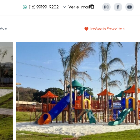
(16) 99199-9202
Ver e-mail
óvel
Imóveis Favoritos