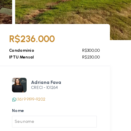
R$236.000
Condomínio
R$300,00
IPTU Mensal
R$230,00
Adriana Fava
CRECI -
101264
(16) 9 9199-9202
Nome