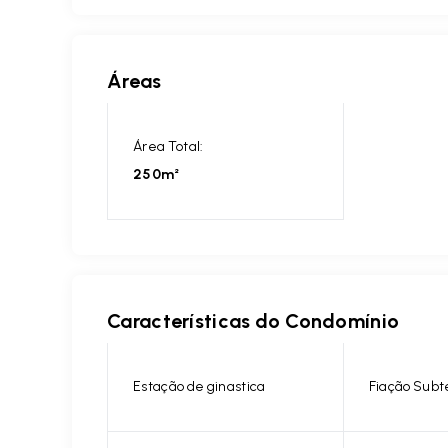
Áreas
Área Total:
250m²
Características do Condomínio
Estação de ginastica
Fiação Subt