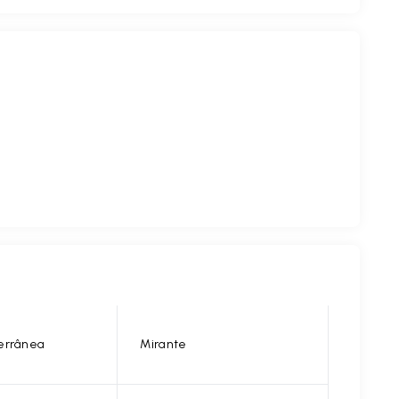
errânea
Mirante