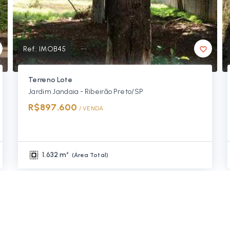
Ref.:
IMOB45
Terreno Lote
Jardim Jandaia - Ribeirão Preto/SP
R$897.600
/ 
VENDA
1.632 m²
(
Área Total
)