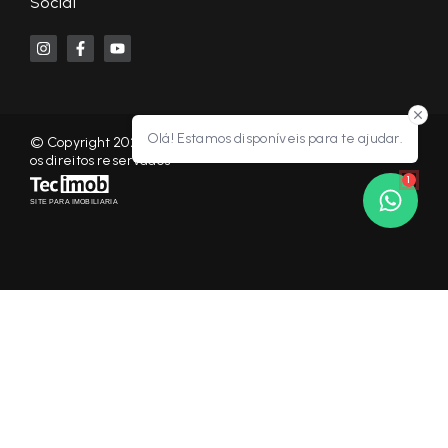
Social
Olá! Estamos disponíveis para te ajudar.
© Copyright 2026 - KF NEGÓCIOS IMOBILIÁRIOS RP - Todos
os direitos reservados
1
SITE PARA IMOBILIARIA
Início
Histórico
Favoritos