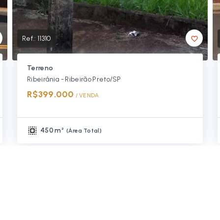
Ref.:
11310
Terreno
Ribeirânia - Ribeirão Preto/SP
R$399.000
/ 
VENDA
450 m²
(
Área Total
)