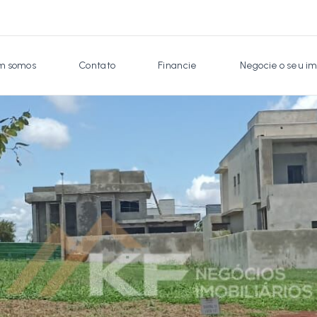
 somos
Contato
Financie
Negocie o seu im