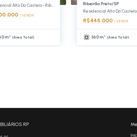
Ribeirão Preto/SP
Residencial Alto Do Castelo - Ribeirão Preto/SP
00.000
/ 
VENDA
R$445.000
/ 
VENDA
60 m²
360 m²
(
Área Total
)
(
Área Total
)
ILIÁRIOS RP
Me
Iní