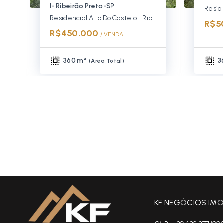
I- Ribeirão Preto-SP
Residencial Alto Do Castelo - Ribeirão Preto/SP
R$5
R$450.000
/ 
VENDA
360 m²
3
(
Área Total
)
KF NEGÓCIOS IMOB