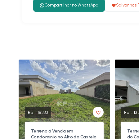
Compartilhar no WhatsApp
Salvar nos 
Ref.:
18383
Ref.:
13
Terreno á Venda em
Terre
Condomínio no Alto do Castelo
do Ca