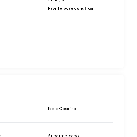
l
Pronto para construir
Posto Gasolina
e
Supermercado