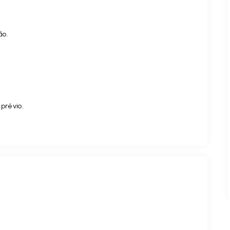
ão.
 prévio.