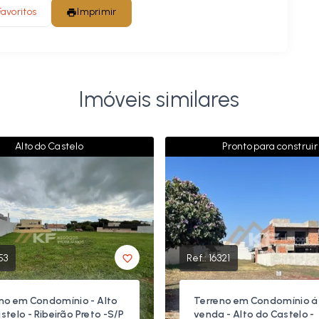
Favoritos
Imprimir
Imóveis similares
Alto do Castelo
Pronto para construir
153
Ref.:
16321
no em Condomínio - Alto
Terreno em Condomínio á
stelo - Ribeirão Preto -S/P
venda - Alto do Castelo -