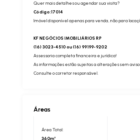
Quer mais detalhes ou agendar sua visita?
Código:17014
Imóvel disponível apenas para venda, não para locaç
KF NEGÓCIOS IMOBILIÁRIOS RP
(16) 3023-4510 ou (16) 99199-9202
Assessoria completa financeira e jurídica!
As informações estão sujeitas a alterações sem aviso
Consulte o corretor responsável.
Áreas
Área Total:
360m²