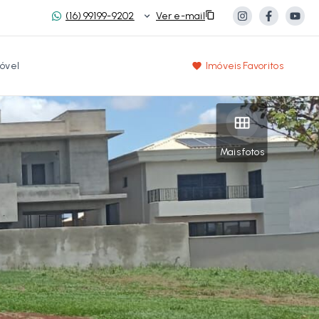
(16) 99199-9202
Ver e-mail
óvel
Imóveis Favoritos
Mais fotos