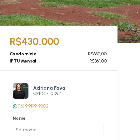
R$430.000
Condomínio
R$630,00
IPTU Mensal
R$361,00
Adriana Fava
CRECI -
101264
(16) 9 9199-9202
Nome