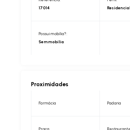
17014
Residencia
Possui mobília?:
Sem mobília
Proximidades
Farmácia
Padaria
Praça
Restaurant