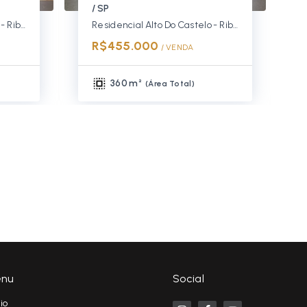
/ SP
Residencial Alto Do Castelo - Ribeirão Preto/SP
Residencial Alto Do Castelo - Ribeirão Preto/SP
R$455.000
/ 
VENDA
360 m²
(
Área Total
)
nu
Social
cio