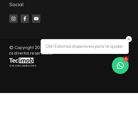
Social
Olá! Estamos disponíveis para te ajudar.
© Copyright 2026 - KF NEGÓCIOS IMOBILIÁRIOS RP - Todos
os direitos reservados
1
SITE PARA IMOBILIARIA
Início
Histórico
Favoritos