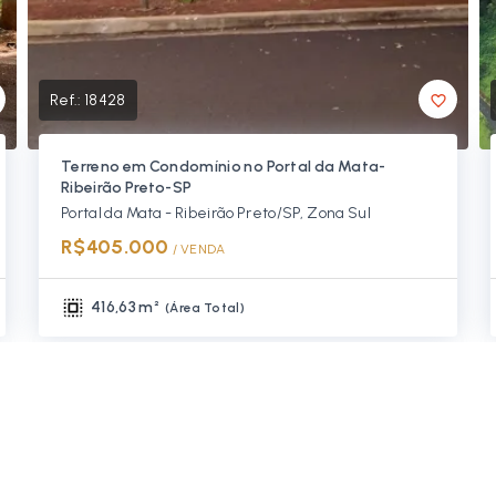
Ref.:
18428
Terreno em Condomínio no Portal da Mata-
Ribeirão Preto-SP
Portal da Mata - Ribeirão Preto/SP, Zona Sul
R$405.000
/ 
VENDA
416,63 m²
(
Área Total
)