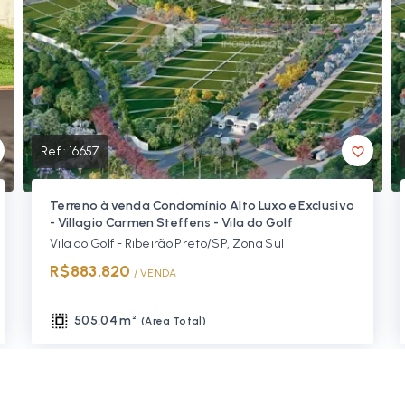
Ref.:
16657
Terreno à venda Condomínio Alto Luxo e Exclusivo
- Villagio Carmen Steffens - Vila do Golf
Vila do Golf - Ribeirão Preto/SP, Zona Sul
R$883.820
/ 
VENDA
505,04 m²
(
Área Total
)