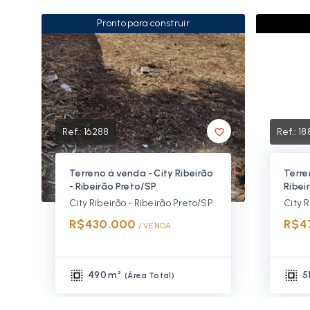
Pronto para construir
Ref.:
16288
Ref.:
18
Terreno á venda - City Ribeirão
Terre
- Ribeirão Preto/SP
Ribei
City Ribeirão - Ribeirão Preto/SP
City R
R$430.000
R$4
/ 
VENDA
490 m²
5
(
Área Total
)