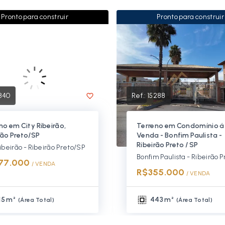
Pronto para construir
Pronto para construir
840
Ref.:
15288
no em City Ribeirão,
Terreno em Condomínio á
rão Preto/SP
Venda - Bonfim Paulista -
Ribeirão Preto / SP
ibeirão - Ribeirão Preto/SP
77.000
/ 
VENDA
R$355.000
/ 
VENDA
15 m²
443 m²
(
Área Total
)
(
Área Total
)