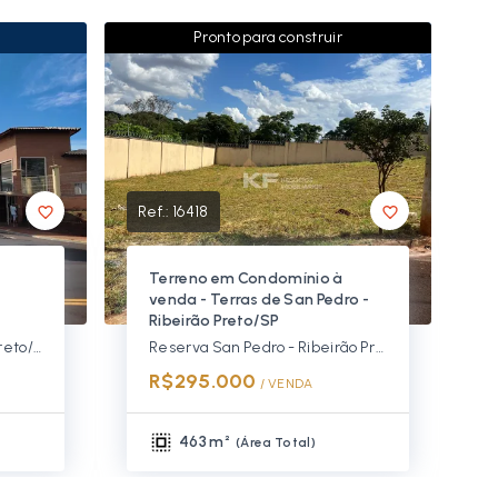
Pronto para construir
Ref.:
16418
Terreno em Condomínio à
venda - Terras de San Pedro -
Ribeirão Preto/SP
Bonfim Paulista - Ribeirão Preto/SP, Zona Sul
Reserva San Pedro - Ribeirão Preto/SP, Zona Sul
R$295.000
/ 
VENDA
463 m²
(
Área Total
)