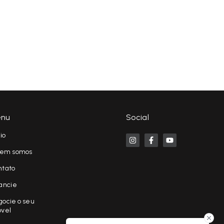
nu
Social
cio
em somos
ntato
ancie
ocie o seu
óvel