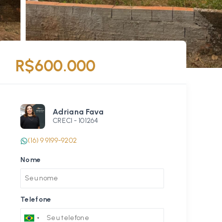
R$600.000
Adriana Fava
CRECI -
101264
(16) 9 9199-9202
Nome
Telefone