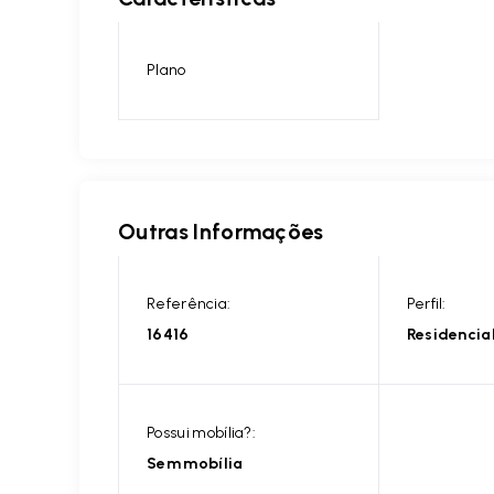
Plano
Outras Informações
Referência:
Perfil:
16416
Residencia
Possui mobília?:
Sem mobília