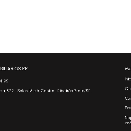
ILIÁRIOS RP
Me
Iní
01-95
Qu
, 522 - Salas 1,5 e 6, Centro - Ribeirão Preto/SP,
Co
Fin
Neg
im