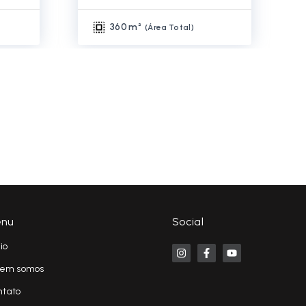
360 m²
(
Área Total
)
nu
Social
cio
em somos
ntato