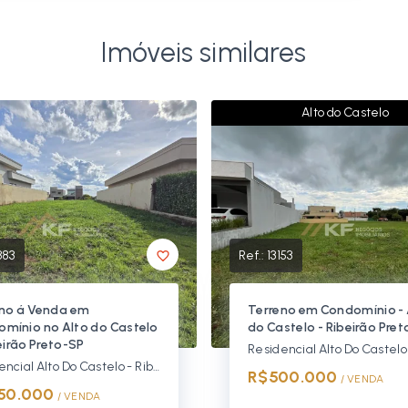
Imóveis similares
Alto do Castelo
383
Ref.:
13153
no á Venda em
Terreno em Condomínio - 
mínio no Alto do Castelo
do Castelo - Ribeirão Pret
beirão Preto-SP
Residencial Alto Do Castelo - Ribeirão Preto/SP
R$500.000
/ 
VENDA
50.000
/ 
VENDA