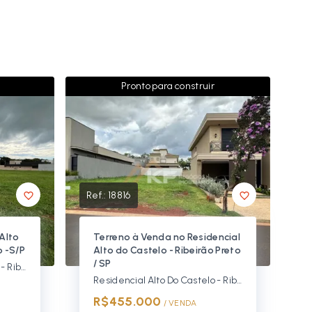
Pronto para construir
Ref.:
18816
Alto
Terreno à Venda no Residencial
o -S/P
Alto do Castelo - Ribeirão Preto
/ SP
Residencial Alto Do Castelo - Ribeirão Preto/SP
Residencial Alto Do Castelo - Ribeirão Preto/SP
R$455.000
/ 
VENDA