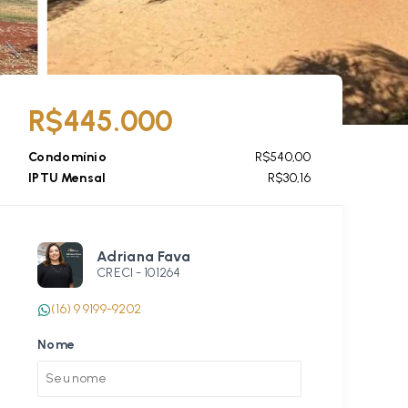
R$445.000
Condomínio
R$540,00
IPTU Mensal
R$30,16
Adriana Fava
CRECI -
101264
(16) 9 9199-9202
Nome