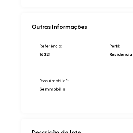
Outras Informações
Referência:
Perfil:
16321
Residencia
Possui mobília?:
Sem mobília
Descrição do lote