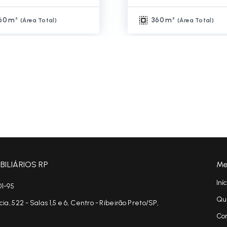
60 m²
360 m²
(
Área Total
)
(
Área Total
)
ILIÁRIOS RP
Me
Iní
01-95
Qu
, 522 - Salas 1,5 e 6, Centro - Ribeirão Preto/SP,
Co