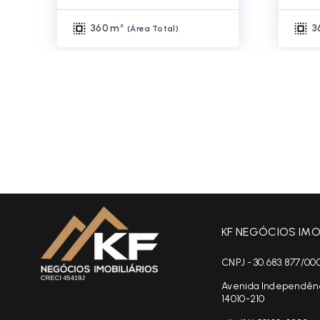
360 m²
3
(
Área Total
)
KF NEGÓCIOS IMOB
CNPJ - 30.683.877/00
Avenida Independência
14010-210