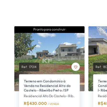
Pronto para construir
Ref.:
17014
Ref.:
18
Terreno em Condomínio à
Terre
Venda no Residencial Alto do
Condo
Castelo - Ribeirão Preto / SP
I- Ri
Residencial Alto Do Castelo - Ribeirão Preto/SP, Zona Sul
R$430.000
R$4
/ 
VENDA