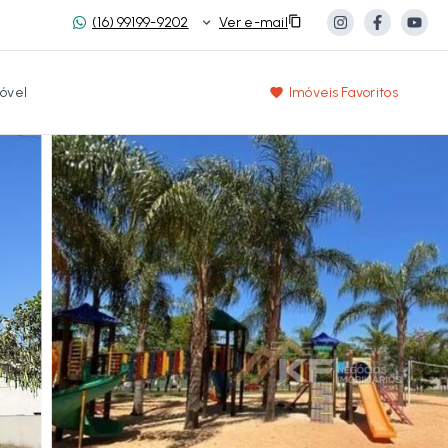
(16) 99199-9202
Ver e-mail
óvel
Imóveis Favoritos