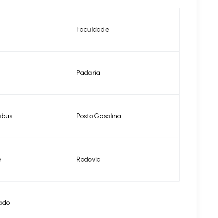
Faculdade
Padaria
ibus
Posto Gasolina
e
Rodovia
ado