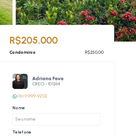
R$205.000
Condomínio
R$250,00
Adriana Fava
CRECI -
101264
(16) 9 9199-9202
Nome
Telefone