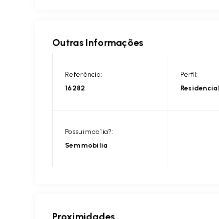
Outras Informações
Referência:
Perfil:
16282
Residencia
Possui mobília?:
Sem mobília
Proximidades