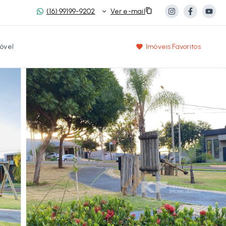
(16) 99199-9202
Ver e-mail
óvel
Imóveis Favoritos