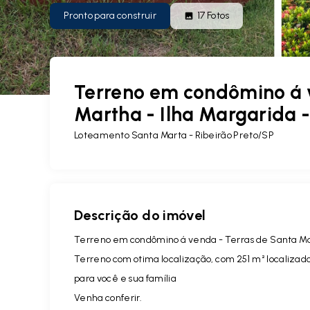
Pronto para construir
17
Fotos
Terreno em condômino á 
Martha - Ilha Margarida -
Loteamento Santa Marta - Ribeirão Preto/SP
Descrição do imóvel
Terreno em condômino á venda - Terras de Santa Mart
Terreno com otima localização, com 251 m² localizado 
para você e sua família
Venha conferir.