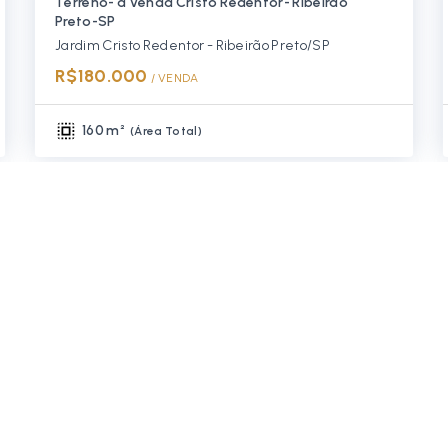
Terreno- à Venda Cristo Redentor- Ribeirão
Preto-SP
Jardim Cristo Redentor - Ribeirão Preto/SP
R$180.000
/ 
VENDA
160 m²
(
Área Total
)