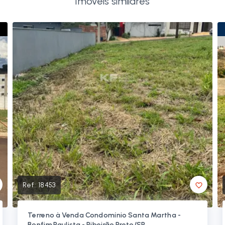
Imóveis similares
Ref.:
18453
Terreno à Venda Condomínio Santa Martha -
Bonfim Paulista - Ribeirão Preto/SP