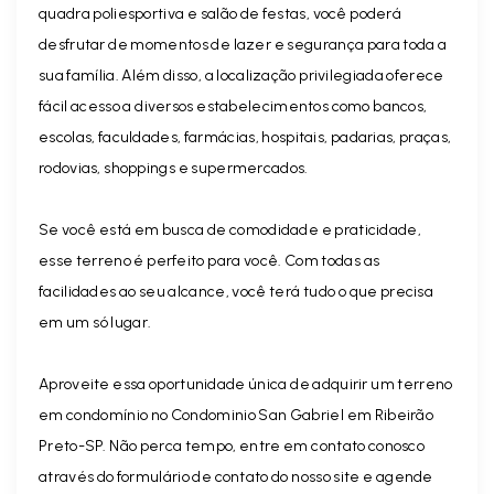
quadra poliesportiva e salão de festas, você poderá
desfrutar de momentos de lazer e segurança para toda a
sua família. Além disso, a localização privilegiada oferece
fácil acesso a diversos estabelecimentos como bancos,
escolas, faculdades, farmácias, hospitais, padarias, praças,
rodovias, shoppings e supermercados.
Se você está em busca de comodidade e praticidade,
esse terreno é perfeito para você. Com todas as
facilidades ao seu alcance, você terá tudo o que precisa
em um só lugar.
Aproveite essa oportunidade única de adquirir um terreno
em condomínio no Condominio San Gabriel em Ribeirão
Preto-SP. Não perca tempo, entre em contato conosco
através do formulário de contato do nosso site e agende