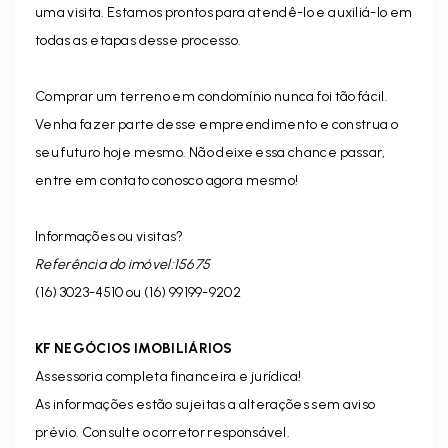
uma visita. Estamos prontos para atendê-lo e auxiliá-lo em
todas as etapas desse processo.
Comprar um terreno em condomínio nunca foi tão fácil.
Venha fazer parte desse empreendimento e construa o
seu futuro hoje mesmo. Não deixe essa chance passar,
entre em contato conosco agora mesmo!
Informações ou visitas?
Referência do imóvel:15675
(16) 3023-4510 ou (16) 99199-9202
KF NEGÓCIOS IMOBILIÁRIOS
Assessoria completa financeira e jurídica!
As informações estão sujeitas a alterações sem aviso
prévio. Consulte o corretor responsável.