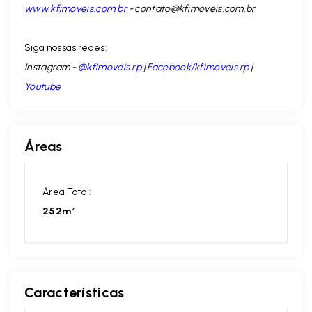
www.kfimoveis.com.br
-
contato@kfimoveis.com.br
Siga nossas redes:
Instagram -
@kfimoveis.rp
|
Facebook/kfimoveis.rp
|
Youtube
Áreas
Área Total:
252m²
Características