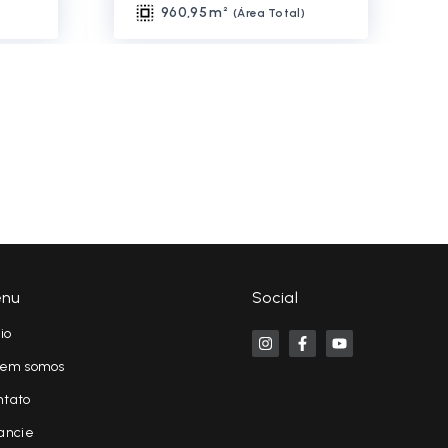
960,95 m²
(
Área Total
)
nu
Social
cio
em somos
ntato
ancie