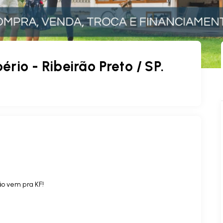
ério - Ribeirão Preto / SP.
ão vem pra KF!