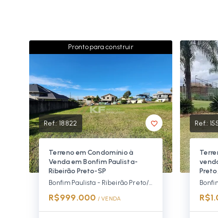
Pronto para construir
Ref.:
18822
Ref.:
15
Terreno em Condomínio à
Terre
Venda em Bonfim Paulista-
venda
Ribeirão Preto-SP
Preto
Bonfim Paulista - Ribeirão Preto/SP, Zona Sul
R$999.000
R$1
/ 
VENDA