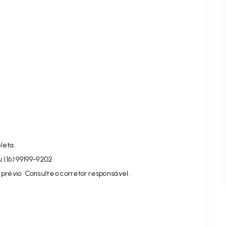
leta.
u (16) 99199-9202
prévio. Consulte o corretor responsável.