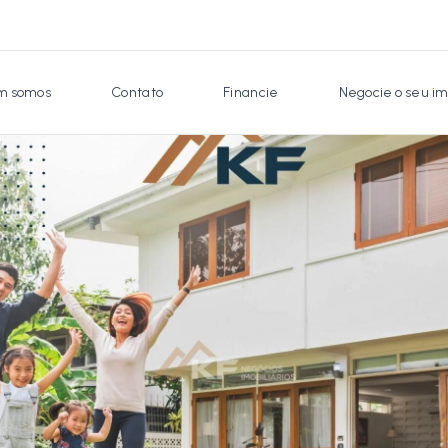
 somos
Contato
Financie
Negocie o seu im