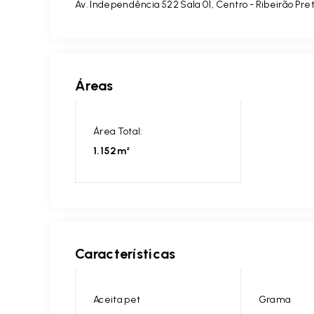
Av. Independência 522 Sala 01, Centro - Ribeirão Pre
Áreas
Área Total:
1.152m²
Características
Aceita pet
Grama