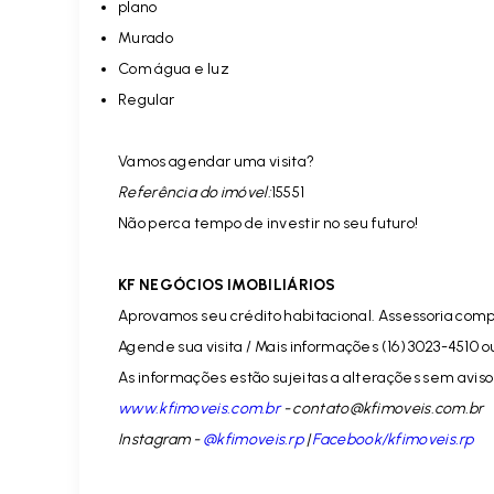
plano
Murado
Com água e luz
Regular
Vamos agendar uma visita?
Referência do imóvel:
15551
Não perca tempo de investir no seu futuro!
KF NEGÓCIOS IMOBILIÁRIOS
Aprovamos seu crédito habitacional. Assessoria comp
Agende sua visita / Mais informações (16) 3023-4510 o
As informações estão sujeitas a alterações sem aviso 
www.kfimoveis.com.br
-
contato@kfimoveis.com.br
Instagram -
@kfimoveis.rp
|
Facebook/kfimoveis.rp