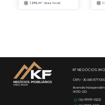
1.246 m²
1
(
Área Total
)
KF NEGÓCIOS IMOB
CNPJ - 30.683.877/00
Avenida Independência
14010-210
(16) 99199-9202