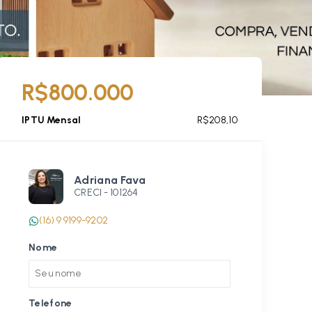
R$800.000
IPTU Mensal
R$208,10
Adriana Fava
CRECI -
101264
(16) 9 9199-9202
Nome
Telefone