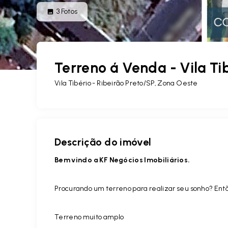
3
Fotos
Terreno á Venda - Vila Tib
Vila Tibério - Ribeirão Preto/SP, Zona Oeste
Descrição do imóvel
Bem vindo a KF Negócios Imobiliários.
Procurando um terreno para realizar seu sonho? Ent
Terreno muito amplo