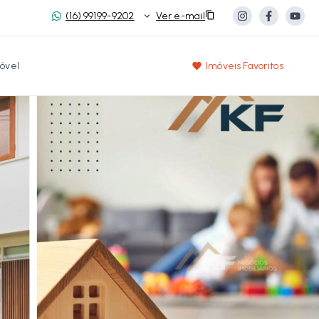
(16) 99199-9202
Ver e-mail
óvel
Imóveis Favoritos