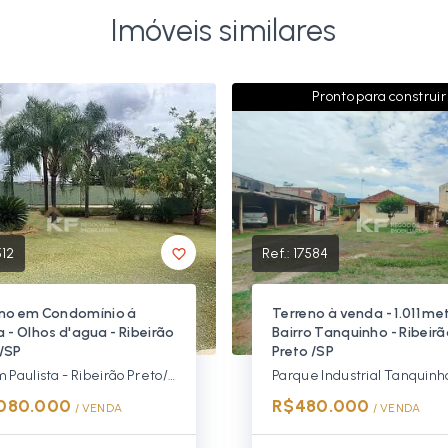
Imóveis similares
Pronto para construir
512
Ref.:
17584
no em Condomínio á
Terreno à venda - 1.011 met
 - Olhos d'agua - Ribeirão
Bairro Tanquinho - Ribeir
/SP
Preto /SP
Bonfim Paulista - Ribeirão Preto/SP, Zona Sul
.080.000
R$480.000
/ 
VENDA
/ 
VENDA