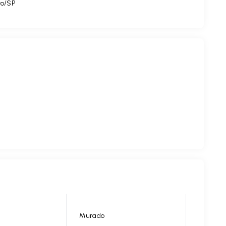
to/SP
Murado