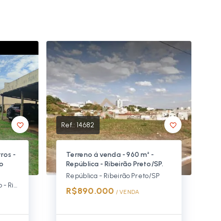
Ref.:
14682
ros -
Terreno á venda - 960 m² -
ão
República - Ribeirão Preto/SP.
República - Ribeirão Preto/SP
Parque Industrial Tanquinho - Ribeirão Preto/SP
R$890.000
/ 
VENDA