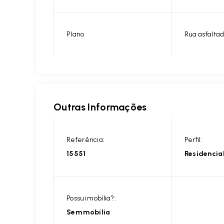
Plano
Rua asfalta
Outras Informações
Referência:
Perfil:
15551
Residencia
Possui mobília?:
Sem mobília