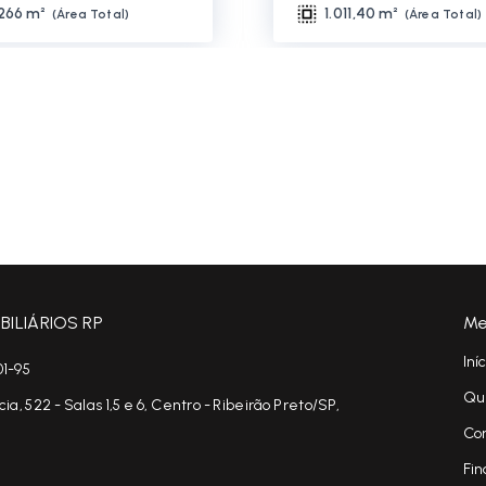
.266 m²
1.011,40 m²
(
Área Total
)
(
Área Total
)
ILIÁRIOS RP
Me
Iní
01-95
Qu
, 522 - Salas 1,5 e 6, Centro - Ribeirão Preto/SP,
Co
Fin