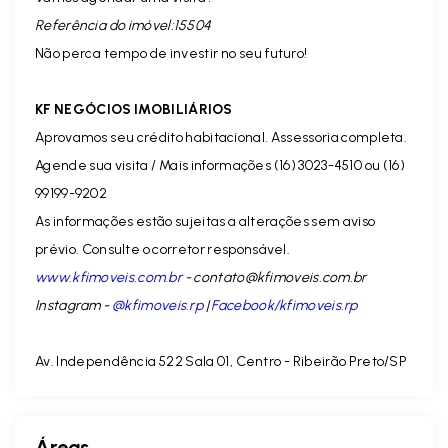
Referência do imóvel:15504
Não perca tempo de investir no seu futuro!
KF NEGÓCIOS IMOBILIÁRIOS
Aprovamos seu crédito habitacional. Assessoria completa.
Agende sua visita / Mais informações (16) 3023-4510 ou (16)
99199-9202
As informações estão sujeitas a alterações sem aviso
prévio. Consulte o corretor responsável.
www.kfimoveis.com.br
-
contato@kfimoveis.com.br
Instagram -
@kfimoveis.rp
|
Facebook/kfimoveis.rp
Av. Independência 522 Sala 01, Centro - Ribeirão Preto/SP
Áreas