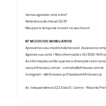
Vamos agendar uma visita?
Referência do imóvel:15239
Não perca tempo de investir no seu futuro!
KF NEGÓCIOS IMOBILIÁRIOS
Aprovamos seu crédito habitacional. Assessoria comp
Agende sua visita / Mais informações (16) 3023-4510 o
As informações estão sujeitas a alterações sem aviso 
www.kfimoveis.com.br -
contato@kfimoveis.com.br
Instagram - @kfimoveis.rp | Facebook/kfimoveis.rp
Av. Independência 522 Sala 01, Centro - Ribeirão Pre