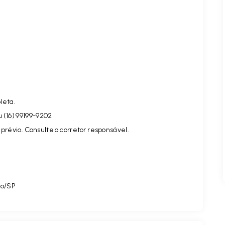
leta.
u (16) 99199-9202
prévio. Consulte o corretor responsável.
to/SP