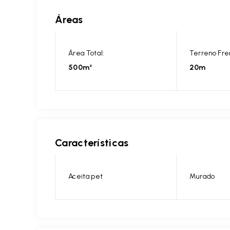
Áreas
Área Total:
Terreno Fre
500m²
20m
Características
Aceita pet
Murado