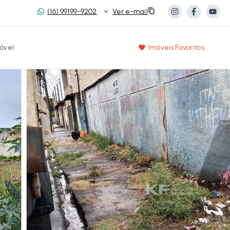
(16) 99199-9202
Ver e-mail
óvel
Imóveis Favoritos