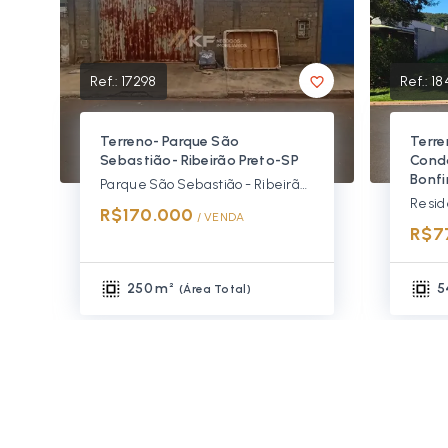
Ref.:
17298
Ref.:
18
Terreno- Parque São
Terre
Sebastião- Ribeirão Preto-SP
Condo
Bonfi
Parque São Sebastião - Ribeirão Preto/SP
R$170.000
/ 
VENDA
R$7
250 m²
5
(
Área Total
)