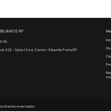
ILIÁRIOS RP
Me
Iní
01-95
Qu
, 522 - Salas 1,5 e 6, Centro - Ribeirão Preto/SP,
Co
Fin
Neg
im
s direitos reservados