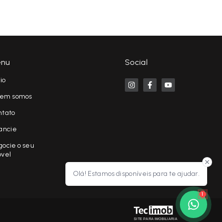
nu
Social
cio
em somos
ntato
ancie
ocie o seu
óvel
Olá! Estamos disponíveis para te ajudar.
1
SITE PARA IMOBILIARIA