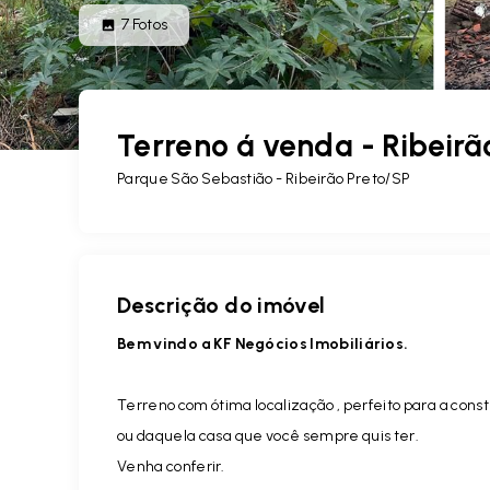
7
Fotos
Terreno á venda - Ribeirã
Parque São Sebastião - Ribeirão Preto/SP
Descrição do imóvel
Bem vindo a KF Negócios Imobiliários.
Terreno com ótima localização , perfeito para a cons
ou daquela casa que você sempre quis ter.
Venha conferir.