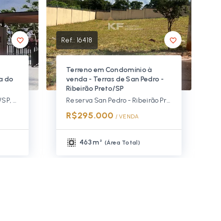
Ref.:
16418
Terreno em Condomínio à
la do
venda - Terras de San Pedro -
Ribeirão Preto/SP
Vila do Golf - Ribeirão Preto/SP, Zona Sul
Reserva San Pedro - Ribeirão Preto/SP, Zona Sul
R$295.000
/ 
VENDA
463 m²
(
Área Total
)