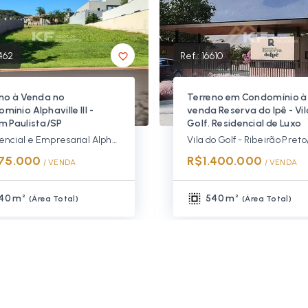
462
Ref.:
16610
no à Venda no
Terreno em Condomínio à
mínio Alphaville III -
venda Reserva do Ipê - Vi
m Paulista/SP
Golf. Residencial de Luxo
Residencial e Empresarial Alphaville - Ribeirão Preto/SP, Zona Sul
75.000
R$1.400.000
/ 
VENDA
/ 
VENDA
40 m²
540 m²
(
Área Total
)
(
Área Total
)