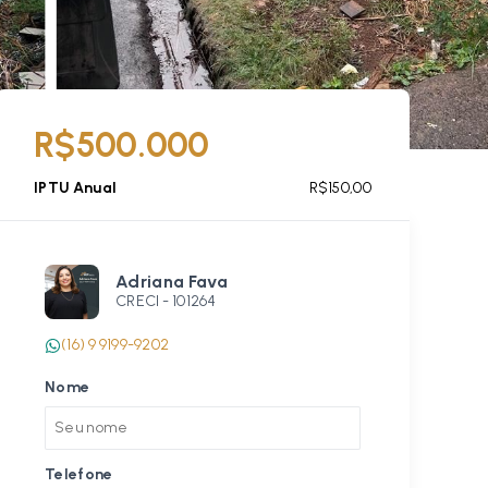
R$500.000
IPTU Anual
R$150,00
Adriana Fava
CRECI -
101264
(16) 9 9199-9202
Nome
Telefone