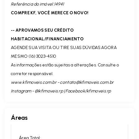
Referência do imóvel:14941
COMPRE KF, VOCÊ MERECE O NOVO!
-- APROVAMOS SEU CRÉDITO
HABITACIONAL/FINANCIAMENTO
AGENDE SUA VISITA OU TIRE SUAS DÚVIDAS AGORA
MESMO (16) 3023-4510
As informações estão sujeitas a alterações. Consulte o
corretor responsável.
www.kfimoveis.com.br -
contato@kfimoveis.com.br
Instagram - @kfimoveis.rp | Facebook/kfimoveis.rp
Áreas
Área Total: