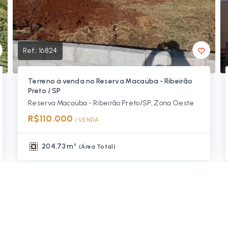
Ref.:
16824
Terreno à venda no Reserva Macaúba - Ribeirão
Preto / SP
Reserva Macaúba - Ribeirão Preto/SP, Zona Oeste
R$110.000
/ 
VENDA
204,73 m²
(
Área Total
)