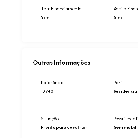
Tem Financiamento:
Aceita Fina
Sim
Sim
Outras Informações
Referência:
Perfil:
13740
Residencia
Situação:
Possui mobíl
Pronto para construir
Sem mobíl