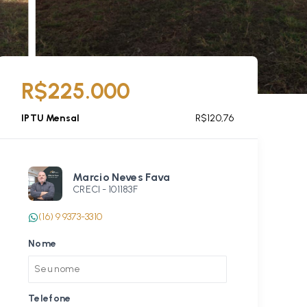
R$225.000
IPTU Mensal
R$120,76
Marcio Neves Fava
CRECI -
101183F
(16) 9 9373-3310
Nome
Telefone