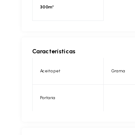
300m²
Características
Aceita pet
Grama
Portaria