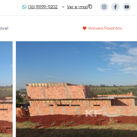
(16) 99199-9202
Ver e-mail
óvel
Imóveis Favoritos