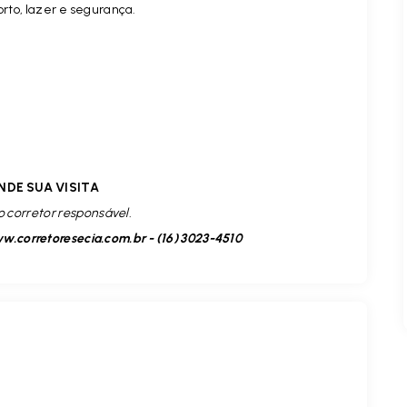
orto, lazer e segurança.
NDE SUA VISITA
o corretor responsável.
.corretoresecia.com.br - (16) 3023-4510