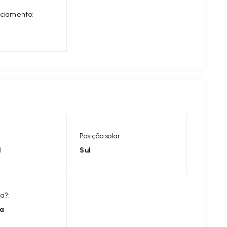
nciamento:
Posição solar:
l
Sul
ia?:
ia