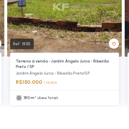
Ref.:
18315
Terreno á venda - Jardim Ângelo Jurca - Ribeirão
Preto / SP
Jardim Ângelo Jurca - Ribeirão Preto/SP
R$150.000
/ 
VENDA
180 m²
(
Área Total
)