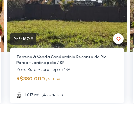
Ref.:
18748
Terreno à Venda Condomínio Recanto do Rio
Pardo - Jardinopolis / SP
Zona Rural - Jardinópolis/SP
R$380.000
/ 
VENDA
1.017 m²
(
Área Total
)