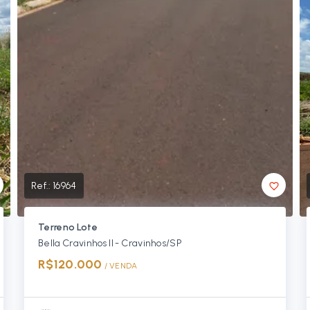
Ref.:
16964
Terreno Lote
Bella Cravinhos ll - Cravinhos/SP
R$120.000
/ 
VENDA