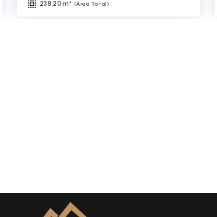
238,20 m²
(
Área Total
)