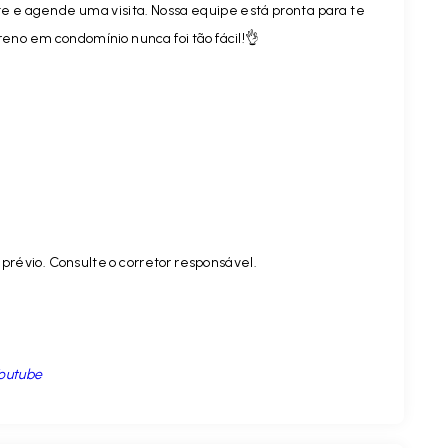
te e agende uma visita. Nossa equipe está pronta para te
reno em condomínio nunca foi tão fácil!👌
prévio. Consulte o corretor responsável.
outube