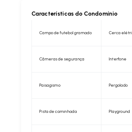
Características do Condomínio
Campo de futebol gramado
Cerca elétr
Câmeras de segurança
Interfone
Paisagismo
Pergolado
Pista de caminhada
Playground