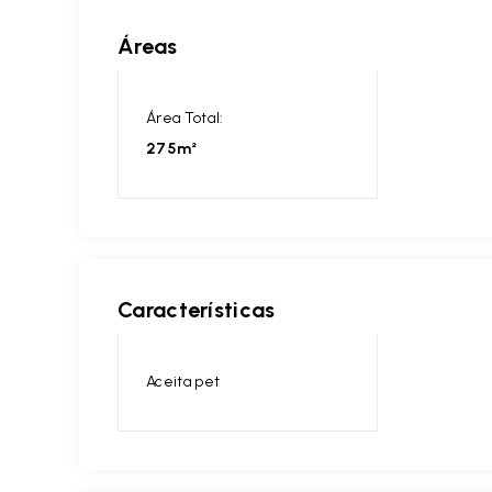
Áreas
Área Total:
275m²
Características
Aceita pet