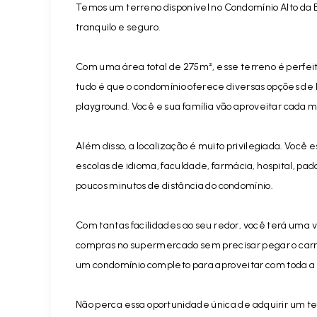
Temos um terreno disponível no Condomínio Alto da 
tranquilo e seguro.
Com uma área total de 275m², esse terreno é perfeito
tudo é que o condomínio oferece diversas opções de 
playground. Você e sua família vão aproveitar cada m
Além disso, a localização é muito privilegiada. Você 
escolas de idioma, faculdade, farmácia, hospital, pad
poucos minutos de distância do condomínio.
Com tantas facilidades ao seu redor, você terá uma v
compras no supermercado sem precisar pegar o carro, 
um condomínio completo para aproveitar com toda a 
Não perca essa oportunidade única de adquirir um te