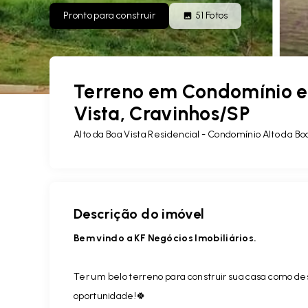
Pronto para construir
51
Fotos
Terreno em Condomínio e
Vista, Cravinhos/SP
Alto da Boa Vista Residencial -
Condomínio Alto da Boa
Descrição do imóvel
Bem vindo a KF Negócios Imobiliários.
Ter um belo terreno para construir sua casa como de
oportunidade!🍀