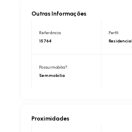
Outras Informações
Referência:
Perfil:
15764
Residencia
Possui mobília?:
Sem mobília
Proximidades