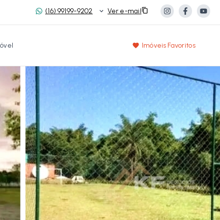
(16) 99199-9202
Ver e-mail
óvel
Imóveis Favoritos