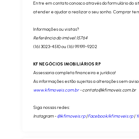
Entre em contato conosco através do formulário do si
atender e ajudar a realizar o seu sonho. Comprar ter
Informações ou visitas?
Referência do imóvel:15764
(16) 3023-4510 ou (16) 99199-9202
KF NEGÓCIOS IMOBILIÁRIOS RP
Assessoria completa financeira e jurídica!
As informações estão sujeitas a alterações sem aviso 
www.kfimoveis.com.br
-
contato@kfimoveis.com.br
Siga nossas redes:
Instagram -
@kfimoveis.rp
|
Facebook/kfimoveis.rp
|
Y