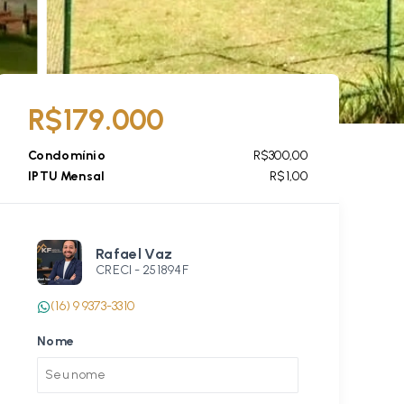
R$179.000
Condomínio
R$300,00
IPTU Mensal
R$1,00
Rafael Vaz
CRECI -
251894F
(16) 9 9373-3310
Nome