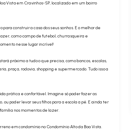
Boa Vista em Cravinhos-SP, localizado em um bairro
 para construir a casa dos seus sonhos. E o melhor de
lazer, como campo de futebol, churrasqueira e
omento nesse lugar incrível!
estará próximo a tudo o que precisa, como bancos, escolas,
aria, praça, rodovia, shopping e supermercado. Tudo isso a
ida prática e confortável. Imagine só poder fazer as
ou poder levar seus filhos para a escola a pé. E ainda ter
família nos momentos de lazer.
rreno em condomínio no Condomínio Alto da Boa Vista.