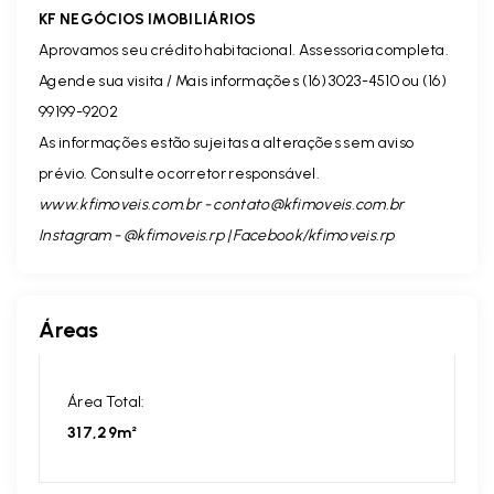
KF NEGÓCIOS IMOBILIÁRIOS
Aprovamos seu crédito habitacional. Assessoria completa.
Agende sua visita / Mais informações (16) 3023-4510 ou (16)
99199-9202
As informações estão sujeitas a alterações sem aviso
prévio. Consulte o corretor responsável.
www.kfimoveis.com.br -
contato@kfimoveis.com.br
Instagram - @kfimoveis.rp | Facebook/kfimoveis.rp
Áreas
Área Total:
317,29m²