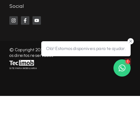
Social
Olá! Estamos disponíveis para te ajudar.
© Copyright 2026 - KF NEGÓCIOS IMOBILIÁRIOS RP - Todos
os direitos reservados
1
SITE PARA IMOBILIARIA
Início
Histórico
Favoritos