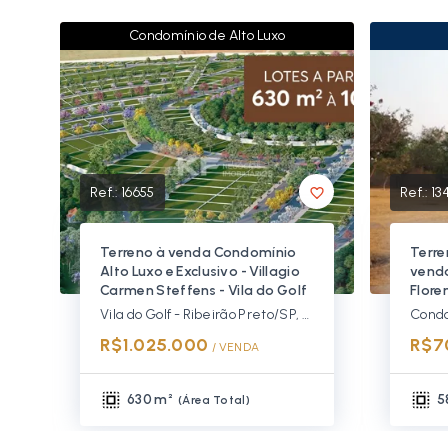
Condomínio de Alto Luxo
Ref.:
16655
Ref.:
13
Terreno à venda Condomínio
Terre
Alto Luxo e Exclusivo - Villagio
venda
Carmen Steffens - Vila do Golf
Flore
Vila do Golf - Ribeirão Preto/SP, Zona Sul
R$1.025.000
R$7
/ 
VENDA
630 m²
5
(
Área Total
)