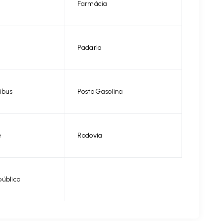
Farmácia
Padaria
ibus
Posto Gasolina
e
Rodovia
público