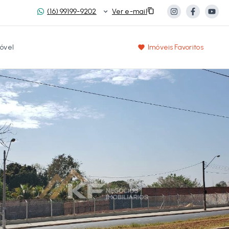
(16) 99199-9202
Ver e-mail
óvel
Imóveis Favoritos