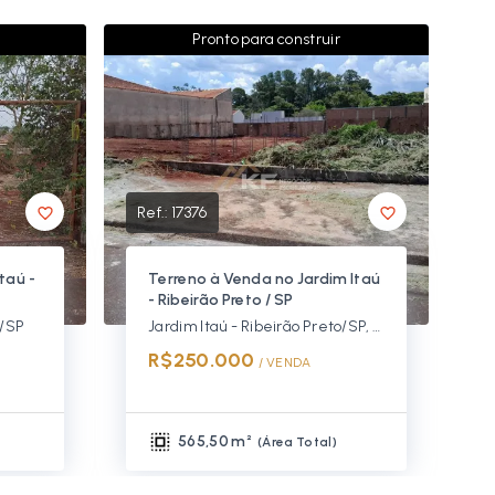
Pronto para construir
Ref.:
17376
taú -
Terreno à Venda no Jardim Itaú
- Ribeirão Preto / SP
o/SP
Jardim Itaú - Ribeirão Preto/SP, Zona Oeste
R$250.000
/ 
VENDA
565,50 m²
(
Área Total
)