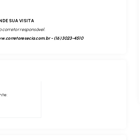
NDE SUA VISITA
o corretor responsável.
.corretoresecia.com.br - (16) 3023-4510
nte: