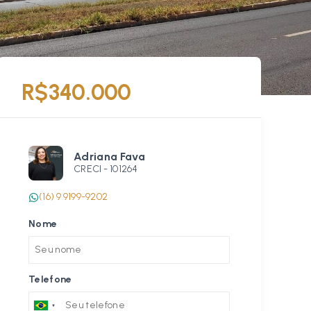
R$340.000
Adriana Fava
CRECI -
101264
(16) 9 9199-9202
Nome
Telefone