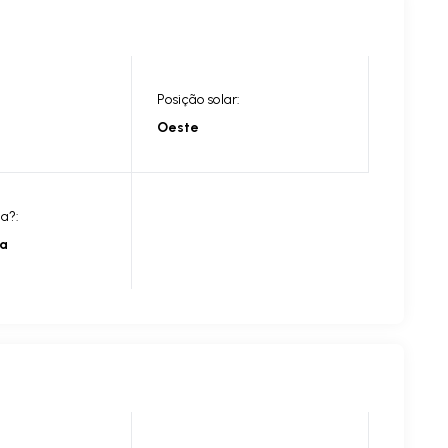
Posição solar:
Oeste
ia?:
ia