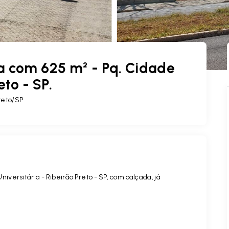
a com 625 m² - Pq. Cidade
eto - SP.
Preto/SP
versitária - Ribeirão Preto - SP, com calçada, já