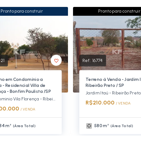
Pronto para construir
Pronto para construir
421
Ref.:
16774
no em Condomínio a
Terreno á Venda - Jardim I
 - Residencial Villa de
Ribeirão Preto / SP
nça - Bonfim Paulista /SP
Jardim Itaú - Ribeirão Pret
Condominio Vila Florença - Ribeirão Preto/SP
R$210.000
/ 
VENDA
00.000
/ 
VENDA
84 m²
580 m²
(
Área Total
)
(
Área Total
)