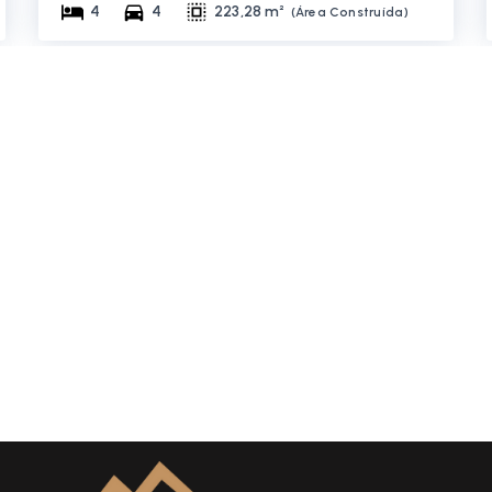
4
4
223,28 m²
(
Área Construída
)