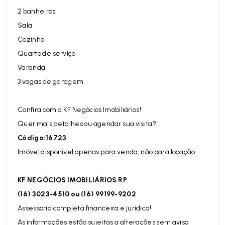
2 banheiros
Sala
Cozinha
Quarto de serviço
Varanda
3 vagas de garagem
Confira com a KF Negócios Imobiliários!
Quer mais detalhes ou agendar sua visita?
Código:16723
Imóvel disponível apenas para venda, não para locação.
KF NEGÓCIOS IMOBILIÁRIOS RP
(16) 3023-4510 ou (16) 99199-9202
Assessoria completa financeira e jurídica!
As informações estão sujeitas a alterações sem aviso