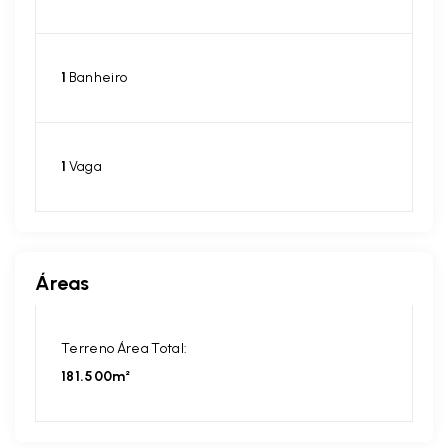
1
Banheiro
1
Vaga
Áreas
Terreno Área Total:
181.500m²