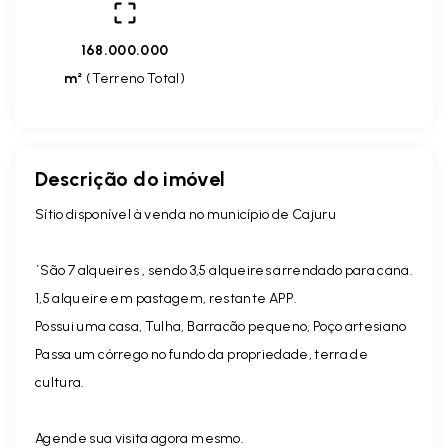
168.000.000
m²
(
Terreno Total
)
Descrição do imóvel
Sítio disponível à venda no município de Cajuru
´São 7 alqueires , sendo 3,5 alqueires arrendado para cana.
1,5 alqueire em pastagem, restante APP.
Possui uma casa, Tulha, Barracão pequeno, Poço artesiano
Passa um córrego no fundo da propriedade, terra de
cultura.
Agende sua visita agora mesmo.