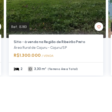
Ref.:
15183
Sítio - à venda na Região de Ribeirão Preto
Área Rural de Cajuru - Cajuru/SP
R$1.300.000
/ 
VENDA
2
3,30 m²
(
Terreno Área Total
)