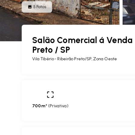
5
Fotos
Salão Comercial á Venda -
Preto / SP
Vila Tibério - Ribeirão Preto/SP, Zona Oeste
700 m²
(
Privativa
)