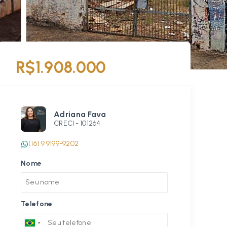
R$1.908.000
Adriana Fava
CRECI -
101264
(16) 9 9199-9202
Nome
Telefone