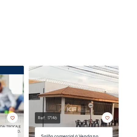
Ref.:
17146
Salão comercial á Venda no