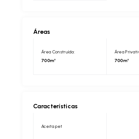
Áreas
Área Construída:
Área Privati
700m²
700m²
Características
Aceita pet