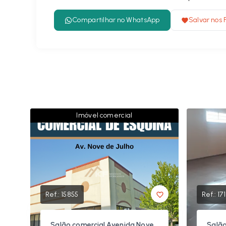
Compartilhar no WhatsApp
Salvar nos 
Imóvel comercial
Ref.:
15855
Ref.:
17
Salão comercial Avenida Nove
Salão