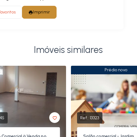
Favoritos
Imprimir
Imóveis similares
Prédio novo
145
Ref.:
13323
 Comercial à Venda no
Salão comercial - Jardim