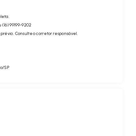
leta.
u (16) 99199-9202
prévio. Consulte o corretor responsável.
to/SP