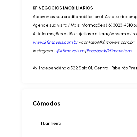
KF NEGÓCIOS IMOBILIÁRIOS
Aprovamos seu crédito habitacional. Assessoria comp
Agende sua visita / Mais informações (16) 3023-4510 o
As informações estão sujeitas a alterações sem aviso 
www.kfimoveis.com.br
-
contato@kfimoveis.com.br
Instagram -
@kfimoveis.rp
|
Facebook/kfimoveis.rp
Av. Independência 522 Sala 01, Centro - Ribeirão Pre
Cômodos
1
Banheiro