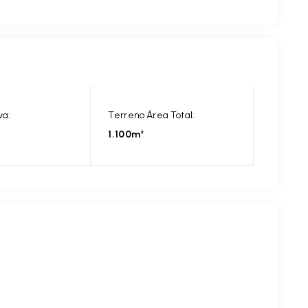
va:
Terreno Área Total:
1.100m²