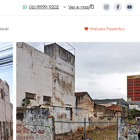
(16) 99199-9202
Ver e-mail
óvel
Imóveis Favoritos