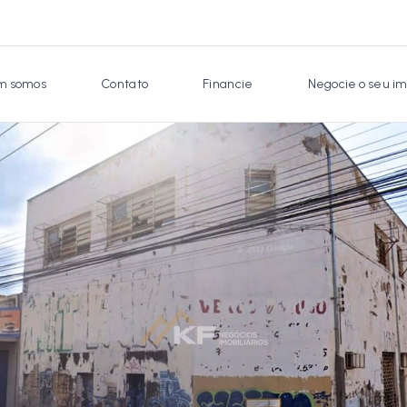
 somos
Contato
Financie
Negocie o seu im