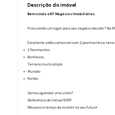
Descrição do imóvel
Bem vindo a KF Negócios Imobiliários.
Procurando um lugar para seu negócio decolar? Na K
Excelente salão comercial com 2 pavimentos e terre
2 Pavimentos
Banheiros
Terreno muito amplo
Murado
Portão
Vamos agendar uma visita?
Referência do imóvel:
15399
Não perca tempo de investir no seu futuro!