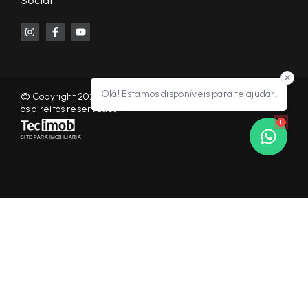
Social
Olá! Estamos disponíveis para te ajudar.
© Copyright 2026 - KF NEGÓCIOS IMOBILIÁRIOS RP - Todos
os direitos reservados
1
SITE PARA IMOBILIARIA
Início
Histórico
Favoritos