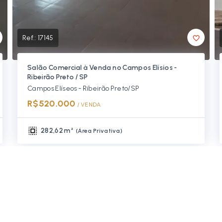
Ref.:
17145
Salão Comercial à Venda no Campos Elísios -
Ribeirão Preto / SP
Campos Elíseos - Ribeirão Preto/SP
R$520.000
/ 
VENDA
282,62 m²
(
Área Privativa
)