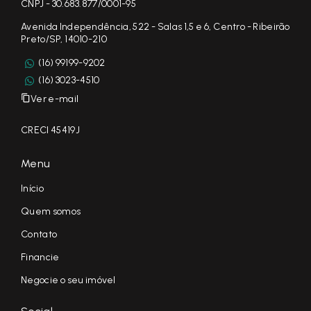
CNPJ - 30.683.877/0001-95
Avenida Independência, 522 - Salas 1,5 e 6, Centro - Ribeirão
Preto/SP, 14010-210
(16) 99199-9202
(16) 3023-4510
Ver e-mail
CRECI 45419J
Menu
Início
Quem somos
Contato
Financie
Negocie o seu imóvel