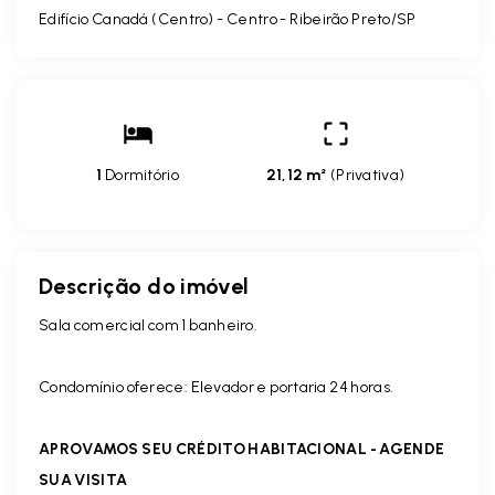
Edifício Canadá (Centro) -
Centro - Ribeirão Preto/SP
1
Dormitório
21,12 m²
(
Privativa
)
Descrição do imóvel
Sala comercial com 1 banheiro.
Condomínio oferece: Elevador e portaria 24 horas.
APROVAMOS SEU CRÉDITO HABITACIONAL - AGENDE
SUA VISITA