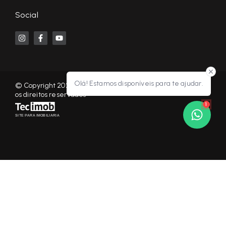
Social
Olá! Estamos disponíveis para te ajudar.
© Copyright 2026 - KF NEGÓCIOS IMOBILIÁRIOS RP - Todos
os direitos reservados
1
SITE PARA IMOBILIARIA
Início
Histórico
Favoritos