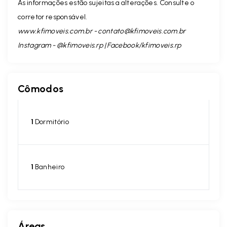
As informações estão sujeitas a alterações. Consulte o
corretor responsável.
www.kfimoveis.com.br -
contato@kfimoveis.com.br
Instagram - @kfimoveis.rp | Facebook/kfimoveis.rp
Cômodos
1
Dormitório
1
Banheiro
Áreas