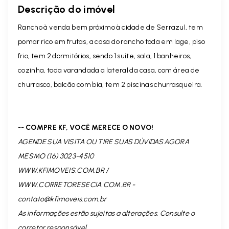
Descrição do imóvel
Rancho à venda bem próximo à cidade de Serrazul, tem
pomar rico em frutas, a casa do rancho toda em lage, piso
frio, tem 2 dormitórios, sendo 1 suíte, sala, 1 banheiros,
cozinha, toda varandada a lateral da casa, com área de
churrasco, balcão com bia, tem 2 piscinas churrasqueira.
--
COMPRE KF, VOCÊ MERECE O NOVO!
AGENDE SUA VISITA OU TIRE SUAS DÚVIDAS AGORA
MESMO (16) 3023-4510
WWW.KFIMOVEIS.COM.BR /
WWW.CORRETORESECIA.COM.BR -
contato@kfimoveis.com.br
As informações estão sujeitas a alterações. Consulte o
corretor responsável.