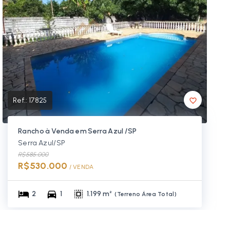
Ref.:
17825
Rancho à Venda em Serra Azul /SP
Serra Azul/SP
R$585.000
R$530.000
/ 
VENDA
2
1
1.199 m²
(
Terreno Área Total
)