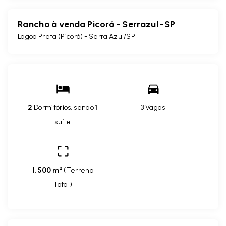
Rancho à venda Picoró - Serrazul -SP
Lagoa Preta (Picoró) - Serra Azul/SP
2
Dormitórios, sendo
1
3 Vagas
suíte
1.500 m²
(
Terreno
Total
)