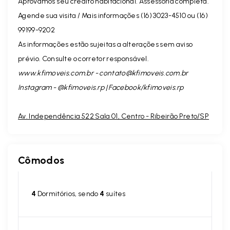
Aprovamos seu crédito habitacional. Assessoria completa.
Agende sua visita / Mais informações (16) 3023-4510 ou (16)
99199-9202
As informações estão sujeitas a alterações sem aviso
prévio. Consulte o corretor responsável.
www.kfimoveis.com.br -
contato@kfimoveis.com.br
Instagram - @kfimoveis.rp | Facebook/kfimoveis.rp
Av. Independência 522 Sala 01, Centro - Ribeirão Preto/SP
Cômodos
4
Dormitórios, sendo
4
suítes