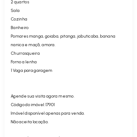
2 quartos
Sala
Cozinha
Banheiro
Pomares manga, goiaba, pitanga, jabuticaba, banana
nanica e maçã, amora.
Churrasqueira
Forno a lenha
1 Vaga para garagem
Agende sua visita agora mesmo.
Código do imóvel:17901
Imóvel disponível apenas para venda.
Não aceita locação.