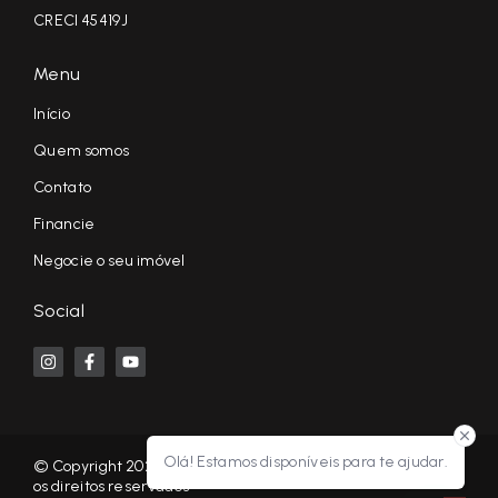
CRECI 45419J
Menu
Início
Quem somos
Contato
Financie
Negocie o seu imóvel
Social
Olá! Estamos disponíveis para te ajudar.
© Copyright 2026 - KF NEGÓCIOS IMOBILIÁRIOS RP - Todos
os direitos reservados