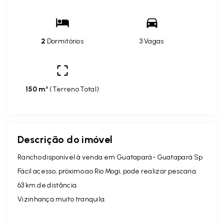
2
Dormitórios
3 Vagas
150 m²
(
Terreno Total
)
Descrição do imóvel
Rancho disponível à venda em Guatapará- Guatapará Sp
Fácil acesso, próximo ao Rio Mogi, pode realizar pescaria.
63 km de distância.
Vizinhança muito tranquila.