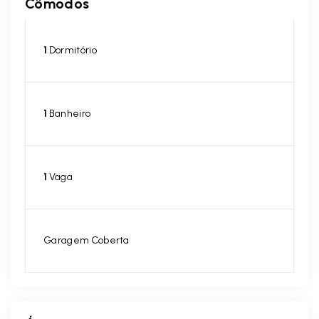
Cômodos
1
Dormitório
1
Banheiro
1
Vaga
Garagem Coberta