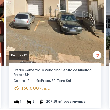
Ref.:
17943
Prédio Comercial á Venda no Centro de Ribeirão
Preto- SP
Centro - Ribeirão Preto/SP, Zona Sul
R$1.150.000
/ 
VENDA
1
3
207,38 m²
(
Área Privativa
)