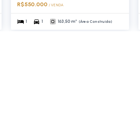
R$550.000
/ 
VENDA
1
1
163,50 m²
(
Área Construída
)