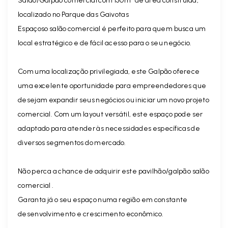
Salão/Galpão comercial com 150m² de área construída,
localizado no Parque das Gaivotas
Espaçoso salão comercial é perfeito para quem busca um
local estratégico e de fácil acesso para o seu negócio.
Com uma localização privilegiada, este Galpão oferece
uma excelente oportunidade para empreendedores que
desejam expandir seus negócios ou iniciar um novo projeto
comercial. Com um layout versátil, este espaço pode ser
adaptado para atender às necessidades específicas de
diversos segmentos do mercado.
Não perca a chance de adquirir este pavilhão/galpão salão
comercial .
Garanta já o seu espaço numa região em constante
desenvolvimento e crescimento econômico.