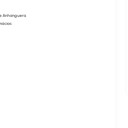
ue Anhanguera.
mácias