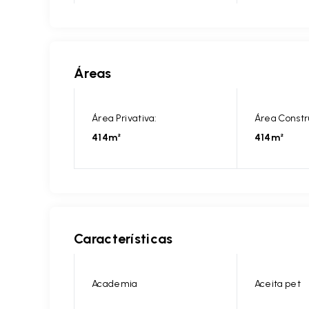
Áreas
Área Privativa:
Área Constr
414m²
414m²
Características
Academia
Aceita pet