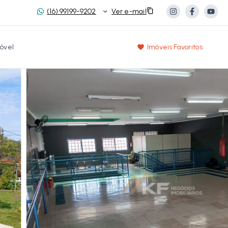
(16) 99199-9202
Ver e-mail
óvel
Imóveis Favoritos