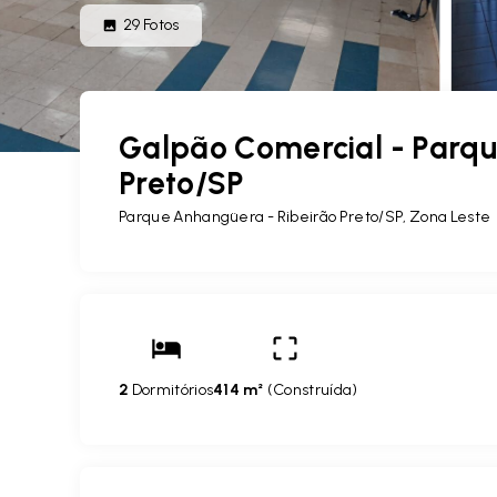
29
Fotos
Galpão Comercial - Parqu
Preto/SP
Parque Anhangüera - Ribeirão Preto/SP, Zona Leste
2
Dormitórios
414 m²
(
Construída
)