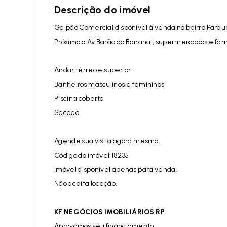
Descrição do imóvel
Galpão Comercial disponível à venda no bairro Parq
Próximo a Av Barão do Bananal, supermercados e far
Andar térreo e superior
Banheiros masculinos e femininos
Piscina coberta
Sacada
Agende sua visita agora mesmo.
Código do imóvel:18235
Imóvel disponível apenas para venda.
Não aceita locação.
KF NEGÓCIOS IMOBILIÁRIOS RP
Aprovamos seu financiamento.