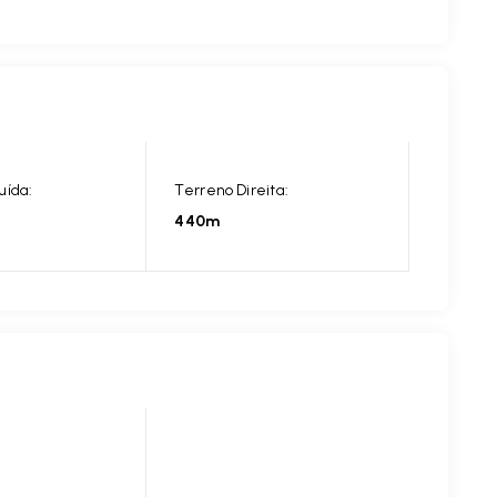
uída:
Terreno Direita:
440m