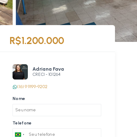
R$1.200.000
Adriana Fava
CRECI -
101264
(16) 9 9199-9202
Nome
Telefone