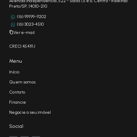
Avenida Independência, 522 - Salas 1,5 e 6, Centro - Ribeirão
Preto/SP, 14010-210
(16) 99199-9202
(16) 3023-4510
Ver e-mail
CRECI 45419J
Menu
Início
Quem somos
Contato
Financie
Negocie o seu imóvel
Social