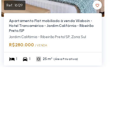
Ref.:
16129
Apartamento Flat mobiliado à venda Vilaboin -
Hotel Transamérica - Jardim Califórnia - Ribeirão
Preto/SP
Jardim Califórnia - Ribeirão Preto/SP, Zona Sul
R$280.000
/ 
VENDA
1
1
25 m²
(
Área Privativa
)