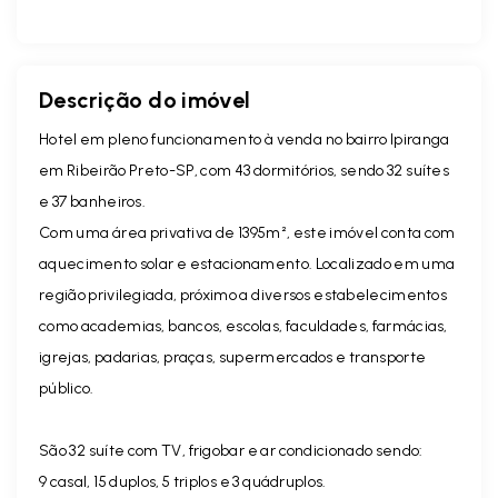
Descrição do imóvel
Hotel em pleno funcionamento à venda no bairro Ipiranga
em Ribeirão Preto-SP, com 43 dormitórios, sendo 32 suítes
e 37 banheiros.
Com uma área privativa de 1395m², este imóvel conta com
aquecimento solar e estacionamento. Localizado em uma
região privilegiada, próximo a diversos estabelecimentos
como academias, bancos, escolas, faculdades, farmácias,
igrejas, padarias, praças, supermercados e transporte
público.
São 32 suíte com TV, frigobar e ar condicionado sendo:
9 casal, 15 duplos, 5 triplos e 3 quádruplos.