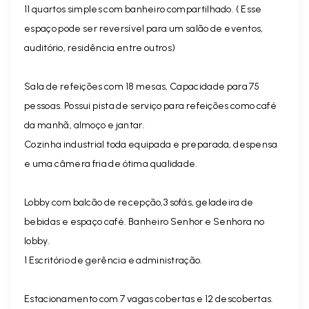
11 quartos simples com banheiro compartilhado. ( Esse
espaço pode ser reversível para um salão de eventos,
auditório, residência entre outros)
Sala de refeições com 18 mesas, Capacidade para 75
pessoas. Possui pista de serviço para refeições como café
da manhã, almoço e jantar.
Cozinha industrial toda equipada e preparada, despensa
e uma câmera fria de ótima qualidade.
Lobby com balcão de recepção,3 sofás, geladeira de
bebidas e espaço café. Banheiro Senhor e Senhora no
lobby.
1 Escritório de gerência e administração.
Estacionamento com 7 vagas cobertas e 12 descobertas.