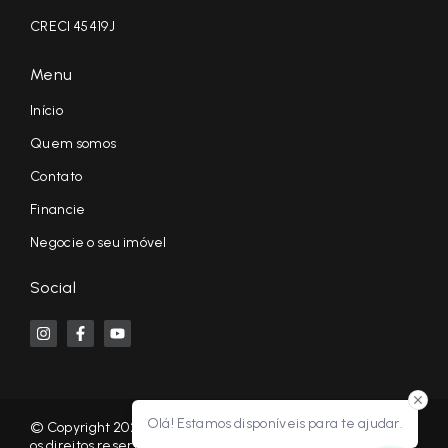
CRECI 45419J
Menu
Início
Quem somos
Contato
Financie
Negocie o seu imóvel
Social
Olá! Estamos disponíveis para te ajudar.
© Copyright 2026 - KF NEGÓCIOS IMOBILIÁRIOS RP - Todos
os direitos reservados