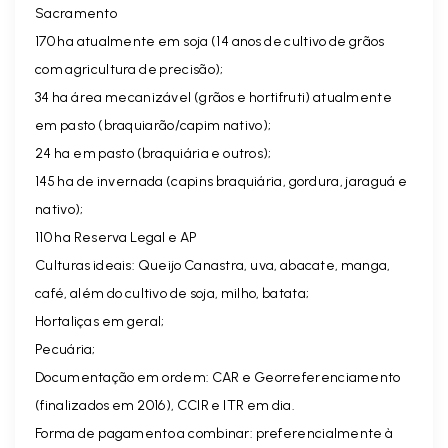
Sacramento
170 ha atualmente em soja (14 anos de cultivo de grãos
com agricultura de precisão);
34 ha área mecanizável (grãos e hortifruti) atualmente
em pasto (braquiarão/capim nativo);
24 ha em pasto (braquiária e outros);
145 ha de invernada (capins braquiária, gordura, jaraguá e
nativo);
110 ha Reserva Legal e AP
Culturas ideais: Queijo Canastra, uva, abacate, manga,
café, além do cultivo de soja, milho, batata;
Hortaliças em geral;
Pecuária;
Documentação em ordem: CAR e Georreferenciamento
(finalizados em 2016), CCIR e ITR em dia.
Forma de pagamento a combinar: preferencialmente à