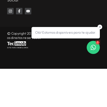
Social
Olá! Estamos disponíveis para te ajudar.
© Copyright 2026 - KF NEGÓCIOS IMOBILIÁRIOS RP - Todos
os direitos reservados
1
SITE PARA IMOBILIARIA
Início
Histórico
Favoritos