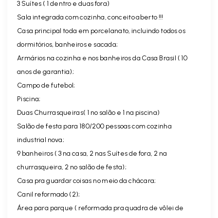
3 Suítes ( 1 dentro e duas fora)
Sala integrada com cozinha, conceito aberto !!!
Casa principal toda em porcelanato, incluindo todos os
dormitórios, banheiros e sacada;
Armários na cozinha e nos banheiros da Casa Brasil ( 10
anos de garantia);
Campo de futebol;
Piscina;
Duas Churrasqueiras( 1 no salão e 1 na piscina)
Salão de festa para 180/200 pessoas com cozinha
industrial nova;
9 banheiros ( 3 na casa, 2 nas Suítes de fora, 2 na
churrasqueira, 2 no salão de festa);
Casa pra guardar coisas no meio da chácara;
Canil reformado (2);
Área para parque ( reformada pra quadra de vôlei de