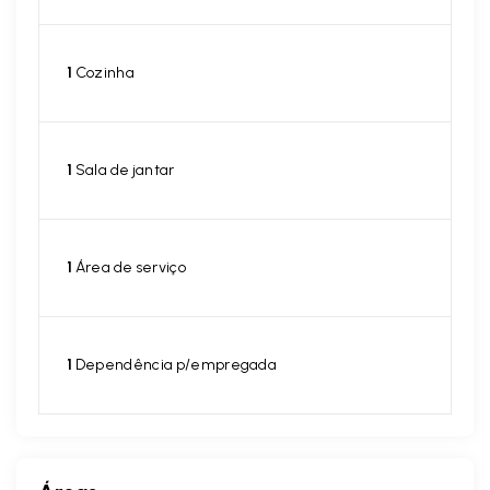
1
Cozinha
1
Sala de jantar
1
Área de serviço
1
Dependência p/empregada