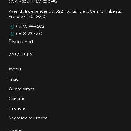
CNPJ - 30.683.877/0001-95
Avenida Independência, 522 - Salas 1,5 e 6, Centro - Ribeirão
Preto/SP, 14010-210
(16) 99199-9202
(16) 3023-4510
Ver e-mail
CRECI 45419J
Menu
Início
Quem somos
Contato
Financie
Negocie o seu imóvel