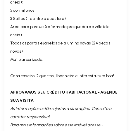
areia);
5 dormitórios
3 Suítes ( 1 dentro e duas fora)
Área para parque (reformada pra quadra de vôlei de
areia)
Todas as portas e janelas de alumino novas (24 peças
novas)
Muito arborizada!
Casa caseiro: 2 quartos, 1 banheiro e infraestrutura boa!
APROVAMOS SEU CRÉDITO HABITACIONAL - AGENDE
SUA VISITA
As informações estão sujeitas a alterações. Consulte o
corretor responsável.
Para mais informações sobre esse imóvel acesse -