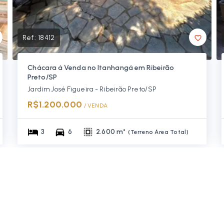
Ref.:
18412
Chácara á Venda no Itanhangá em Ribeirão
Preto/SP
Jardim José Figueira - Ribeirão Preto/SP
R$1.200.000
/ 
VENDA
3
6
2.600 m²
(
Terreno Área Total
)