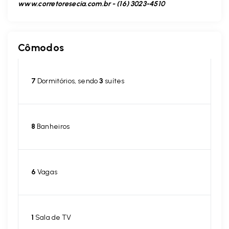
www.corretoresecia.com.br - (16) 3023-4510
Cômodos
7
Dormitórios, sendo
3
suítes
8
Banheiros
6
Vagas
1
Sala de TV